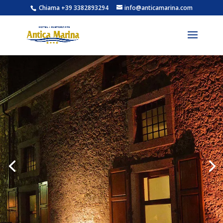
Chiama +39 3382893294
info@anticamarina.com